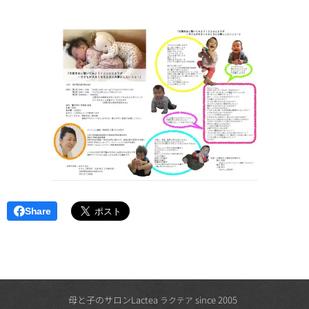
Share
母と子のサロンLactea
since 2005
ラクテア