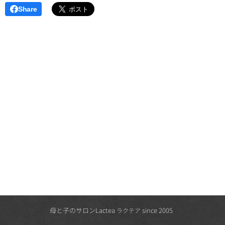
Share
母と子のサロンLactea
since 2005
ラクテア