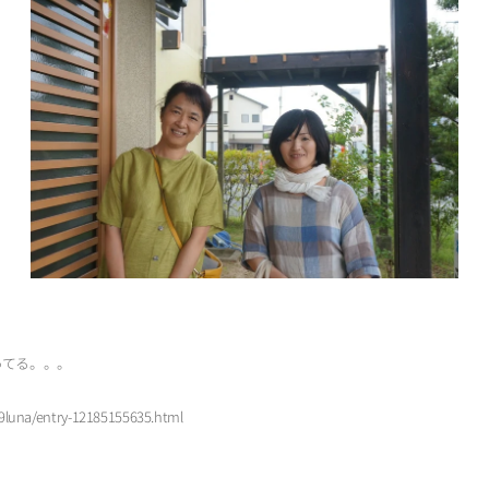
。
ってる。。。
39luna/entry-12185155635.html