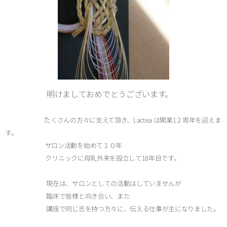
明けましておめでとうございます。
た
くさんの方々に支えて頂き、Lactea は開業1２周年を迎えま
す。
サロン活動を始めて１０年
クリニックに母乳外来を設立して18年目です。
現在は、サロンとしての活動はしていませんが
臨床で皆様と向き合い、また
講座で同じ志を持つ方々に、伝える仕事が主になりました。