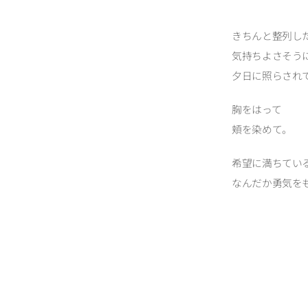
きちんと整列し
気持ちよさそう
夕日に照らされ
胸をはって
頬を染めて。
希望に満ちてい
なんだか勇気を