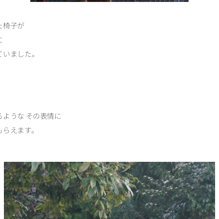
た椅子が
に
ていました。
るような その表情に
もらえます。