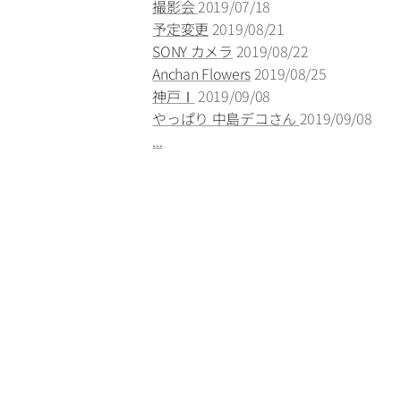
撮影会
2019/07/18
予定変更
2019/08/21
SONY カメラ
2019/08/22
Anchan Flowers
2019/08/25
神戸Ⅰ
2019/09/08
やっぱり 中島デコさん
2019/09/08
...
酵素玄米(寝かせ玄
米)ごはんに 使って
いる小豆
2020年06月26日
酵素玄米(寝かせ玄米)ごはんに使って
いる小豆から芽が出て驚くほど成長し
ています。
茎が折れて、心配したので